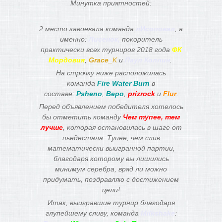
Минутка приятностей:
2 место завоевала команда
лИсоповал
, а
именно:
Лисенок,
покоритель
практически всех турниров 2018 года
ФК
Мордовия
,
Grace_
K
и
Паул Коллин
.
На строчку ниже расположилась
команда
Fire Water Burn
в
составе:
Psheno
,
Веро
,
prizrock
и
Flur
.
Перед объявлением победителя хотелось
бы отметить команду
Чем тупее, тем
лучше
, которая остановилась в шаге от
пьедестала. Тупее, чем слив
математически выигранной партии,
благодаря которому вы лишились
минимум серебра, вряд ли можно
придумать, поздравляю с достижением
цели!
Итак, выигравшие турнир благодаря
глупейшему сливу, команда
Milkshake
: