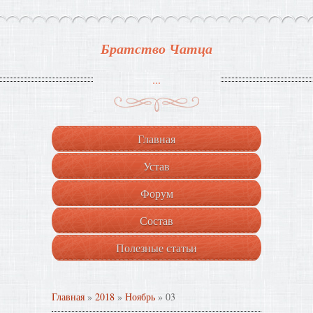
Братство Чатца
...
Главная
Устав
Форум
Состав
Полезные статьи
Главная
»
2018
»
Ноябрь
»
03