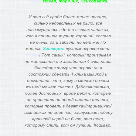
Тошич
,
Идеал
,
mopo3uk
,
Психопатка
.
И вот всё вроде более менее прошло,
сильно недовольных не было, все
повозмущались где-то в своих чатиках,
что в принципе турнир хороший, состав
не очень, да и забыли, но нет же! По
мнению
Хантеров
лучшим игроков стал
Тошич
! Тот самый, который проигрывал
по математике и заработал 4 очка лишь
благодаря тому что игроки не в
состоянии сделать 4 клика мышкой и
посчитать: кто, кому и сколько ночных
жизней может снести. Действительно,
более достойных, вроде ребят, которые
не проиграли ни одной партии или тех,
которые провели в девятках/тринашках/
семнашках не один час, заслуживая победу
красивой игрой не было, вот тот,
которому слили, вот он лучший. Кошмар.