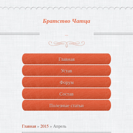
Братство Чатца
...
Главная
Устав
Форум
Состав
Полезные статьи
Главная
»
2015
»
Апрель