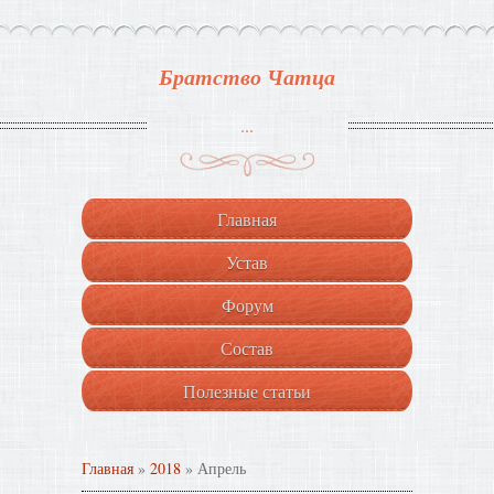
Братство Чатца
...
Главная
Устав
Форум
Состав
Полезные статьи
Главная
»
2018
»
Апрель