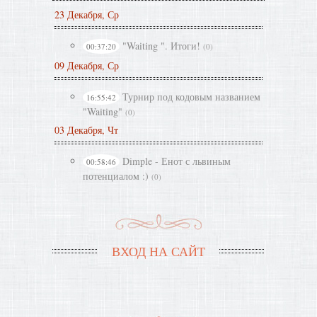
23 Декабря, Ср
"Waiting ". Итоги!
00:37:20
(0)
09 Декабря, Ср
Турнир под кодовым названием
16:55:42
"Waiting"
(0)
03 Декабря, Чт
Dimple - Енот с львиным
00:58:46
потенциалом :)
(0)
ВХОД НА САЙТ