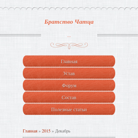
Братство Чатца
...
Главная
Устав
Форум
Состав
Полезные статьи
Главная
»
2015
»
Декабрь