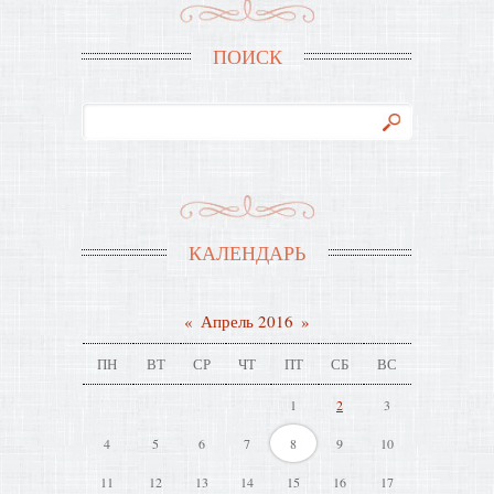
ПОИСК
КАЛЕНДАРЬ
«
Апрель 2016
»
ПН
ВТ
СР
ЧТ
ПТ
СБ
ВС
1
2
3
4
5
6
7
8
9
10
11
12
13
14
15
16
17