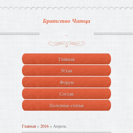
Братство Чатца
...
Главная
Устав
Форум
Состав
Полезные статьи
Главная
»
2016
»
Апрель