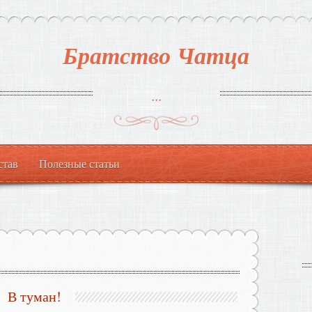
Братство Чатца
...
став
Полезные статьи
В туман!