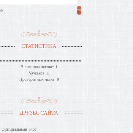
00
СТАТИСТИКА
1
В львином логове:
1
Чужаков:
0
Проверенных львят:
ДРУЗЬЯ САЙТА
Официальный блог