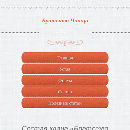
Братство Чатца
...
Главная
Устав
Форум
Состав
Полезные статьи
Состав клана «Братство